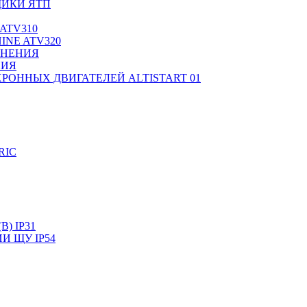
ИКИ ЯТП
ATV310
INE ATV320
ЛНЕНИЯ
НИЯ
РОННЫХ ДВИГАТЕЛЕЙ ALTISTART 01
RIC
) IP31
И ЩУ IP54