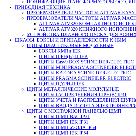
ПОНИЖАЮЩИЕ ТРАНСФОРМАТОРЫ ОСО, ЯЩ
ПРИВОДНАЯ ТЕХНИКА
ПРЕОБРАЗОВАТЕЛИ ЧАСТОТЫ ALTIVAR EASY 
ПРЕОБРАЗОВАТЕЛИ ЧАСТОТЫ ALTIVAR MACH
ALTIVAR ATV320 КОМПАКТНОГО ИСПО
ALTIVAR ATV320 КНИЖНОГО ИСПОЛНЕ
УСТРОЙСТВА ПЛАВНОГО ПУСКА ДЛЯ АСИНХ
ШКАФЫ, БОКСЫ И ПРИНАДЛЕЖНОСТИ К НИМ
ЩИТЫ ПЛАСТИКОВЫЕ МОДУЛЬНЫЕ
БОКСЫ КМПн IEK
ЩИТЫ ЩРН(В)-П IEK
ЩИТЫ Easy9 BOX SCHNEIDER-ELECTRIC
ЩИТЫ MINI PRAGMA SCHNEIDER-ELECT
ЩИТЫ KAEDRA SCHNEIDER-ELECTRIC
ЩИТЫ PRAGMA SCHNEIDER-ELECTRIC
ЩИТЫ ЩУРН-П IEK
ЩИТЫ МЕТАЛЛИЧЕСКИЕ МОДУЛЬНЫЕ
ЩИТЫ РАСПРЕДЕЛЕНИЯ ЩРН(В) IP31
ЩИТЫ УЧЕТА И РАСПРЕДЕЛЕНИЯ ЩУРН(В
ЩИТЫ ВВОДА И УЧЕТА ЭЛЕКТРОЭНЕРГИ
ЩИТЫ С МОНТАЖНОЙ ПАНЕЛЬЮ ЩМП
ЩИТЫ ЩМП ВАС IP31
ЩИТЫ ЩМП IEK IP31
ЩИТЫ ЩМП УЗОЛА IP54
ЩИТЫ ЩМП IEK IP54