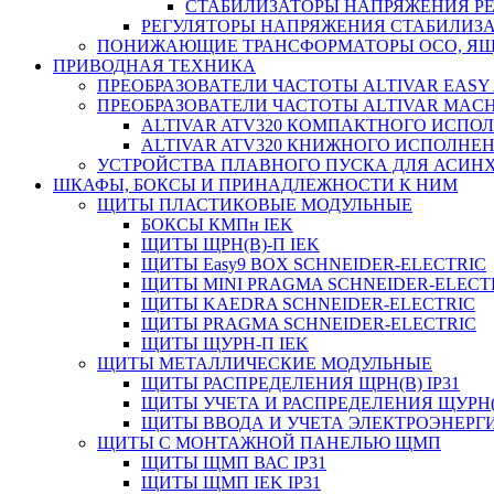
СТАБИЛИЗАТОРЫ НАПРЯЖЕНИЯ РЕ
РЕГУЛЯТОРЫ НАПРЯЖЕНИЯ СТАБИЛИЗА
ПОНИЖАЮЩИЕ ТРАНСФОРМАТОРЫ ОСО, ЯЩ
ПРИВОДНАЯ ТЕХНИКА
ПРЕОБРАЗОВАТЕЛИ ЧАСТОТЫ ALTIVAR EASY 
ПРЕОБРАЗОВАТЕЛИ ЧАСТОТЫ ALTIVAR MACH
ALTIVAR ATV320 КОМПАКТНОГО ИСПО
ALTIVAR ATV320 КНИЖНОГО ИСПОЛНЕ
УСТРОЙСТВА ПЛАВНОГО ПУСКА ДЛЯ АСИНХ
ШКАФЫ, БОКСЫ И ПРИНАДЛЕЖНОСТИ К НИМ
ЩИТЫ ПЛАСТИКОВЫЕ МОДУЛЬНЫЕ
БОКСЫ КМПн IEK
ЩИТЫ ЩРН(В)-П IEK
ЩИТЫ Easy9 BOX SCHNEIDER-ELECTRIC
ЩИТЫ MINI PRAGMA SCHNEIDER-ELECT
ЩИТЫ KAEDRA SCHNEIDER-ELECTRIC
ЩИТЫ PRAGMA SCHNEIDER-ELECTRIC
ЩИТЫ ЩУРН-П IEK
ЩИТЫ МЕТАЛЛИЧЕСКИЕ МОДУЛЬНЫЕ
ЩИТЫ РАСПРЕДЕЛЕНИЯ ЩРН(В) IP31
ЩИТЫ УЧЕТА И РАСПРЕДЕЛЕНИЯ ЩУРН(В
ЩИТЫ ВВОДА И УЧЕТА ЭЛЕКТРОЭНЕРГИ
ЩИТЫ С МОНТАЖНОЙ ПАНЕЛЬЮ ЩМП
ЩИТЫ ЩМП ВАС IP31
ЩИТЫ ЩМП IEK IP31