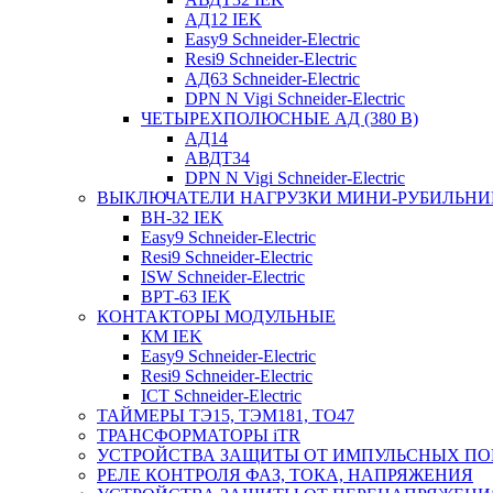
АД12 IEK
Easy9 Schneider-Electric
Resi9 Schneider-Electric
АД63 Schneider-Electric
DPN N Vigi Schneider-Electric
ЧЕТЫРЕХПОЛЮСНЫЕ АД (380 В)
АД14
АВДТ34
DPN N Vigi Schneider-Electric
ВЫКЛЮЧАТЕЛИ НАГРУЗКИ МИНИ-РУБИЛЬНИ
ВН-32 IEK
Easy9 Schneider-Electric
Resi9 Schneider-Electric
ISW Schneider-Electric
ВРТ-63 IEK
КОНТАКТОРЫ МОДУЛЬНЫЕ
КМ IEK
Easy9 Schneider-Electric
Resi9 Schneider-Electric
ICT Schneider-Electric
ТАЙМЕРЫ ТЭ15, ТЭМ181, ТО47
ТРАНСФОРМАТОРЫ iTR
УСТРОЙСТВА ЗАЩИТЫ ОТ ИМПУЛЬСНЫХ ПО
РЕЛЕ КОНТРОЛЯ ФАЗ, ТОКА, НАПРЯЖЕНИЯ