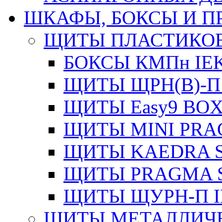
ШКАФЫ, БОКСЫ И 
ЩИТЫ ПЛАСТИКО
БОКСЫ КМПн IE
ЩИТЫ ЩРН(В)-П
ЩИТЫ Easy9 BOX
ЩИТЫ MINI PRA
ЩИТЫ KAEDRA S
ЩИТЫ PRAGMA S
ЩИТЫ ЩУРН-П I
ЩИТЫ МЕТАЛЛИЧ