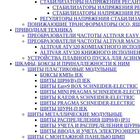
СТАБИЛИЗАТОРЫ НАПРЯЖЕНИЯ РЕСАН
СТАБИЛИЗАТОРЫ НАПРЯЖЕНИЯ РЕ
СТАБИЛИЗАТОРЫ НАПРЯЖЕНИЯ РЕ
РЕГУЛЯТОРЫ НАПРЯЖЕНИЯ СТАБИЛИЗА
ПОНИЖАЮЩИЕ ТРАНСФОРМАТОРЫ ОСО, ЯЩ
ПРИВОДНАЯ ТЕХНИКА
ПРЕОБРАЗОВАТЕЛИ ЧАСТОТЫ ALTIVAR EASY 
ПРЕОБРАЗОВАТЕЛИ ЧАСТОТЫ ALTIVAR MACH
ALTIVAR ATV320 КОМПАКТНОГО ИСПО
ALTIVAR ATV320 КНИЖНОГО ИСПОЛНЕ
УСТРОЙСТВА ПЛАВНОГО ПУСКА ДЛЯ АСИНХ
ШКАФЫ, БОКСЫ И ПРИНАДЛЕЖНОСТИ К НИМ
ЩИТЫ ПЛАСТИКОВЫЕ МОДУЛЬНЫЕ
БОКСЫ КМПн IEK
ЩИТЫ ЩРН(В)-П IEK
ЩИТЫ Easy9 BOX SCHNEIDER-ELECTRIC
ЩИТЫ MINI PRAGMA SCHNEIDER-ELECT
ЩИТЫ KAEDRA SCHNEIDER-ELECTRIC
ЩИТЫ PRAGMA SCHNEIDER-ELECTRIC
ЩИТЫ ЩУРН-П IEK
ЩИТЫ МЕТАЛЛИЧЕСКИЕ МОДУЛЬНЫЕ
ЩИТЫ РАСПРЕДЕЛЕНИЯ ЩРН(В) IP31
ЩИТЫ УЧЕТА И РАСПРЕДЕЛЕНИЯ ЩУРН(В
ЩИТЫ ВВОДА И УЧЕТА ЭЛЕКТРОЭНЕРГИ
ЩИТЫ С МОНТАЖНОЙ ПАНЕЛЬЮ ЩМП