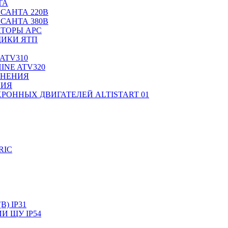
ТА
САНТА 220В
САНТА 380В
ТОРЫ APC
ИКИ ЯТП
ATV310
INE ATV320
ЛНЕНИЯ
НИЯ
РОННЫХ ДВИГАТЕЛЕЙ ALTISTART 01
RIC
) IP31
И ЩУ IP54