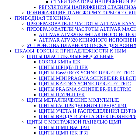
СТАБИЛИЗАТОРЫ НАПРЯЖЕНИЯ РЕ
РЕГУЛЯТОРЫ НАПРЯЖЕНИЯ СТАБИЛИЗА
ПОНИЖАЮЩИЕ ТРАНСФОРМАТОРЫ ОСО, ЯЩ
ПРИВОДНАЯ ТЕХНИКА
ПРЕОБРАЗОВАТЕЛИ ЧАСТОТЫ ALTIVAR EASY 
ПРЕОБРАЗОВАТЕЛИ ЧАСТОТЫ ALTIVAR MACH
ALTIVAR ATV320 КОМПАКТНОГО ИСПО
ALTIVAR ATV320 КНИЖНОГО ИСПОЛНЕ
УСТРОЙСТВА ПЛАВНОГО ПУСКА ДЛЯ АСИНХ
ШКАФЫ, БОКСЫ И ПРИНАДЛЕЖНОСТИ К НИМ
ЩИТЫ ПЛАСТИКОВЫЕ МОДУЛЬНЫЕ
БОКСЫ КМПн IEK
ЩИТЫ ЩРН(В)-П IEK
ЩИТЫ Easy9 BOX SCHNEIDER-ELECTRIC
ЩИТЫ MINI PRAGMA SCHNEIDER-ELECT
ЩИТЫ KAEDRA SCHNEIDER-ELECTRIC
ЩИТЫ PRAGMA SCHNEIDER-ELECTRIC
ЩИТЫ ЩУРН-П IEK
ЩИТЫ МЕТАЛЛИЧЕСКИЕ МОДУЛЬНЫЕ
ЩИТЫ РАСПРЕДЕЛЕНИЯ ЩРН(В) IP31
ЩИТЫ УЧЕТА И РАСПРЕДЕЛЕНИЯ ЩУРН(В
ЩИТЫ ВВОДА И УЧЕТА ЭЛЕКТРОЭНЕРГИ
ЩИТЫ С МОНТАЖНОЙ ПАНЕЛЬЮ ЩМП
ЩИТЫ ЩМП ВАС IP31
ЩИТЫ ЩМП IEK IP31