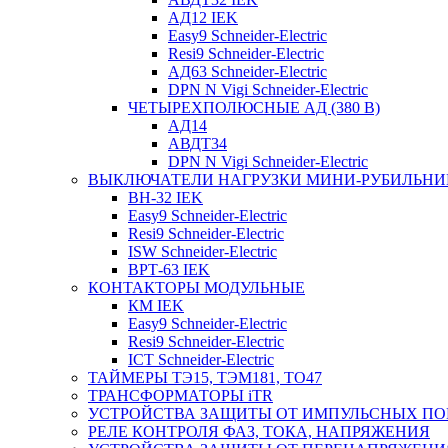
АД12 IEK
Easy9 Schneider-Electric
Resi9 Schneider-Electric
АД63 Schneider-Electric
DPN N Vigi Schneider-Electric
ЧЕТЫРЕХПОЛЮСНЫЕ АД (380 В)
АД14
АВДТ34
DPN N Vigi Schneider-Electric
ВЫКЛЮЧАТЕЛИ НАГРУЗКИ МИНИ-РУБИЛЬНИ
ВН-32 IEK
Easy9 Schneider-Electric
Resi9 Schneider-Electric
ISW Schneider-Electric
ВРТ-63 IEK
КОНТАКТОРЫ МОДУЛЬНЫЕ
КМ IEK
Easy9 Schneider-Electric
Resi9 Schneider-Electric
ICT Schneider-Electric
ТАЙМЕРЫ ТЭ15, ТЭМ181, ТО47
ТРАНСФОРМАТОРЫ iTR
УСТРОЙСТВА ЗАЩИТЫ ОТ ИМПУЛЬСНЫХ ПО
РЕЛЕ КОНТРОЛЯ ФАЗ, ТОКА, НАПРЯЖЕНИЯ