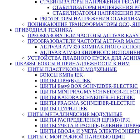
СТАБИЛИЗАТОРЫ НАПРЯЖЕНИЯ РЕСАН
СТАБИЛИЗАТОРЫ НАПРЯЖЕНИЯ РЕ
СТАБИЛИЗАТОРЫ НАПРЯЖЕНИЯ РЕ
РЕГУЛЯТОРЫ НАПРЯЖЕНИЯ СТАБИЛИЗА
ПОНИЖАЮЩИЕ ТРАНСФОРМАТОРЫ ОСО, ЯЩ
ПРИВОДНАЯ ТЕХНИКА
ПРЕОБРАЗОВАТЕЛИ ЧАСТОТЫ ALTIVAR EASY 
ПРЕОБРАЗОВАТЕЛИ ЧАСТОТЫ ALTIVAR MACH
ALTIVAR ATV320 КОМПАКТНОГО ИСПО
ALTIVAR ATV320 КНИЖНОГО ИСПОЛНЕ
УСТРОЙСТВА ПЛАВНОГО ПУСКА ДЛЯ АСИНХ
ШКАФЫ, БОКСЫ И ПРИНАДЛЕЖНОСТИ К НИМ
ЩИТЫ ПЛАСТИКОВЫЕ МОДУЛЬНЫЕ
БОКСЫ КМПн IEK
ЩИТЫ ЩРН(В)-П IEK
ЩИТЫ Easy9 BOX SCHNEIDER-ELECTRIC
ЩИТЫ MINI PRAGMA SCHNEIDER-ELECT
ЩИТЫ KAEDRA SCHNEIDER-ELECTRIC
ЩИТЫ PRAGMA SCHNEIDER-ELECTRIC
ЩИТЫ ЩУРН-П IEK
ЩИТЫ МЕТАЛЛИЧЕСКИЕ МОДУЛЬНЫЕ
ЩИТЫ РАСПРЕДЕЛЕНИЯ ЩРН(В) IP31
ЩИТЫ УЧЕТА И РАСПРЕДЕЛЕНИЯ ЩУРН(В
ЩИТЫ ВВОДА И УЧЕТА ЭЛЕКТРОЭНЕРГИ
ЩИТЫ С МОНТАЖНОЙ ПАНЕЛЬЮ ЩМП