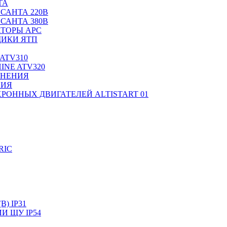
ТА
САНТА 220В
САНТА 380В
ТОРЫ APC
ИКИ ЯТП
ATV310
INE ATV320
ЛНЕНИЯ
НИЯ
РОННЫХ ДВИГАТЕЛЕЙ ALTISTART 01
RIC
) IP31
И ЩУ IP54