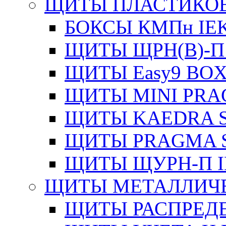
ЩИТЫ ПЛАСТИКО
БОКСЫ КМПн IE
ЩИТЫ ЩРН(В)-П
ЩИТЫ Easy9 BOX
ЩИТЫ MINI PRA
ЩИТЫ KAEDRA S
ЩИТЫ PRAGMA S
ЩИТЫ ЩУРН-П I
ЩИТЫ МЕТАЛЛИЧ
ЩИТЫ РАСПРЕДЕ