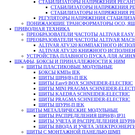
СТАБИЛИЗАТОРЫ НАПРЯЖЕНИЯ РЕСАН
СТАБИЛИЗАТОРЫ НАПРЯЖЕНИЯ РЕ
СТАБИЛИЗАТОРЫ НАПРЯЖЕНИЯ РЕ
РЕГУЛЯТОРЫ НАПРЯЖЕНИЯ СТАБИЛИЗА
ПОНИЖАЮЩИЕ ТРАНСФОРМАТОРЫ ОСО, ЯЩ
ПРИВОДНАЯ ТЕХНИКА
ПРЕОБРАЗОВАТЕЛИ ЧАСТОТЫ ALTIVAR EASY 
ПРЕОБРАЗОВАТЕЛИ ЧАСТОТЫ ALTIVAR MACH
ALTIVAR ATV320 КОМПАКТНОГО ИСПО
ALTIVAR ATV320 КНИЖНОГО ИСПОЛНЕ
УСТРОЙСТВА ПЛАВНОГО ПУСКА ДЛЯ АСИНХ
ШКАФЫ, БОКСЫ И ПРИНАДЛЕЖНОСТИ К НИМ
ЩИТЫ ПЛАСТИКОВЫЕ МОДУЛЬНЫЕ
БОКСЫ КМПн IEK
ЩИТЫ ЩРН(В)-П IEK
ЩИТЫ Easy9 BOX SCHNEIDER-ELECTRIC
ЩИТЫ MINI PRAGMA SCHNEIDER-ELECT
ЩИТЫ KAEDRA SCHNEIDER-ELECTRIC
ЩИТЫ PRAGMA SCHNEIDER-ELECTRIC
ЩИТЫ ЩУРН-П IEK
ЩИТЫ МЕТАЛЛИЧЕСКИЕ МОДУЛЬНЫЕ
ЩИТЫ РАСПРЕДЕЛЕНИЯ ЩРН(В) IP31
ЩИТЫ УЧЕТА И РАСПРЕДЕЛЕНИЯ ЩУРН(В
ЩИТЫ ВВОДА И УЧЕТА ЭЛЕКТРОЭНЕРГИ
ЩИТЫ С МОНТАЖНОЙ ПАНЕЛЬЮ ЩМП