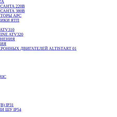
ТА
САНТА 220В
САНТА 380В
ТОРЫ APC
ИКИ ЯТП
ATV310
INE ATV320
ЛНЕНИЯ
НИЯ
РОННЫХ ДВИГАТЕЛЕЙ ALTISTART 01
RIC
) IP31
И ЩУ IP54