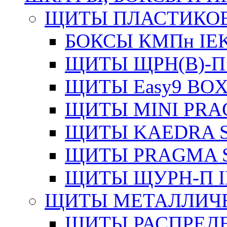
ЩИТЫ ПЛАСТИКО
БОКСЫ КМПн IE
ЩИТЫ ЩРН(В)-П
ЩИТЫ Easy9 BOX
ЩИТЫ MINI PRA
ЩИТЫ KAEDRA S
ЩИТЫ PRAGMA S
ЩИТЫ ЩУРН-П I
ЩИТЫ МЕТАЛЛИЧ
ЩИТЫ РАСПРЕДЕ