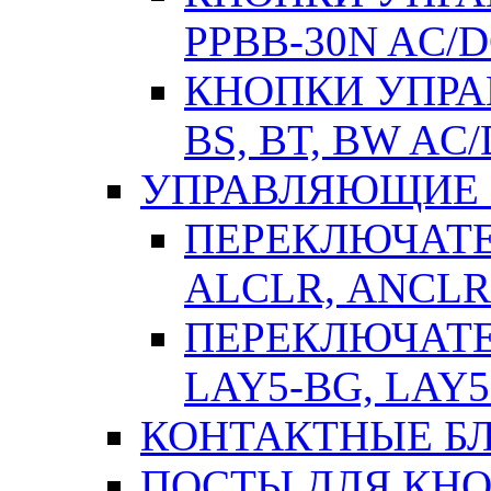
РPВВ-30N AC/
КНОПКИ УПРАВ
BS, BT, BW AC
УПРАВЛЯЮЩИЕ 
ПЕРЕКЛЮЧАТЕЛ
АLСLR, АNСLR
ПЕРЕКЛЮЧАТЕЛ
LAY5-BG, LAY5
КОНТАКТНЫЕ БЛ
ПОСТЫ ДЛЯ КНО