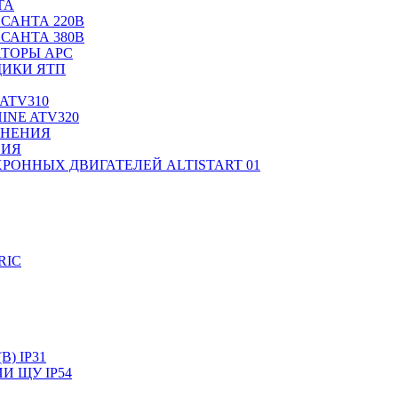
ТА
САНТА 220В
САНТА 380В
ТОРЫ APC
ИКИ ЯТП
ATV310
INE ATV320
ЛНЕНИЯ
НИЯ
РОННЫХ ДВИГАТЕЛЕЙ ALTISTART 01
RIC
) IP31
И ЩУ IP54