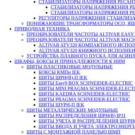
СТАБИЛИЗАТОРЫ НАПРЯЖЕНИЯ РЕСАН
СТАБИЛИЗАТОРЫ НАПРЯЖЕНИЯ РЕ
СТАБИЛИЗАТОРЫ НАПРЯЖЕНИЯ РЕ
РЕГУЛЯТОРЫ НАПРЯЖЕНИЯ СТАБИЛИЗА
ПОНИЖАЮЩИЕ ТРАНСФОРМАТОРЫ ОСО, ЯЩ
ПРИВОДНАЯ ТЕХНИКА
ПРЕОБРАЗОВАТЕЛИ ЧАСТОТЫ ALTIVAR EASY 
ПРЕОБРАЗОВАТЕЛИ ЧАСТОТЫ ALTIVAR MACH
ALTIVAR ATV320 КОМПАКТНОГО ИСПО
ALTIVAR ATV320 КНИЖНОГО ИСПОЛНЕ
УСТРОЙСТВА ПЛАВНОГО ПУСКА ДЛЯ АСИНХ
ШКАФЫ, БОКСЫ И ПРИНАДЛЕЖНОСТИ К НИМ
ЩИТЫ ПЛАСТИКОВЫЕ МОДУЛЬНЫЕ
БОКСЫ КМПн IEK
ЩИТЫ ЩРН(В)-П IEK
ЩИТЫ Easy9 BOX SCHNEIDER-ELECTRIC
ЩИТЫ MINI PRAGMA SCHNEIDER-ELECT
ЩИТЫ KAEDRA SCHNEIDER-ELECTRIC
ЩИТЫ PRAGMA SCHNEIDER-ELECTRIC
ЩИТЫ ЩУРН-П IEK
ЩИТЫ МЕТАЛЛИЧЕСКИЕ МОДУЛЬНЫЕ
ЩИТЫ РАСПРЕДЕЛЕНИЯ ЩРН(В) IP31
ЩИТЫ УЧЕТА И РАСПРЕДЕЛЕНИЯ ЩУРН(В
ЩИТЫ ВВОДА И УЧЕТА ЭЛЕКТРОЭНЕРГИ
ЩИТЫ С МОНТАЖНОЙ ПАНЕЛЬЮ ЩМП