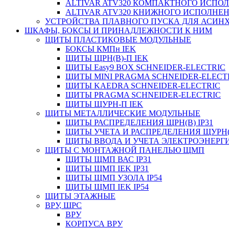
ALTIVAR ATV320 КОМПАКТНОГО ИСПО
ALTIVAR ATV320 КНИЖНОГО ИСПОЛНЕ
УСТРОЙСТВА ПЛАВНОГО ПУСКА ДЛЯ АСИНХ
ШКАФЫ, БОКСЫ И ПРИНАДЛЕЖНОСТИ К НИМ
ЩИТЫ ПЛАСТИКОВЫЕ МОДУЛЬНЫЕ
БОКСЫ КМПн IEK
ЩИТЫ ЩРН(В)-П IEK
ЩИТЫ Easy9 BOX SCHNEIDER-ELECTRIC
ЩИТЫ MINI PRAGMA SCHNEIDER-ELECT
ЩИТЫ KAEDRA SCHNEIDER-ELECTRIC
ЩИТЫ PRAGMA SCHNEIDER-ELECTRIC
ЩИТЫ ЩУРН-П IEK
ЩИТЫ МЕТАЛЛИЧЕСКИЕ МОДУЛЬНЫЕ
ЩИТЫ РАСПРЕДЕЛЕНИЯ ЩРН(В) IP31
ЩИТЫ УЧЕТА И РАСПРЕДЕЛЕНИЯ ЩУРН(В
ЩИТЫ ВВОДА И УЧЕТА ЭЛЕКТРОЭНЕРГИ
ЩИТЫ С МОНТАЖНОЙ ПАНЕЛЬЮ ЩМП
ЩИТЫ ЩМП ВАС IP31
ЩИТЫ ЩМП IEK IP31
ЩИТЫ ЩМП УЗОЛА IP54
ЩИТЫ ЩМП IEK IP54
ЩИТЫ ЭТАЖНЫЕ
ВРУ, ШРС
ВРУ
КОРПУСА ВРУ