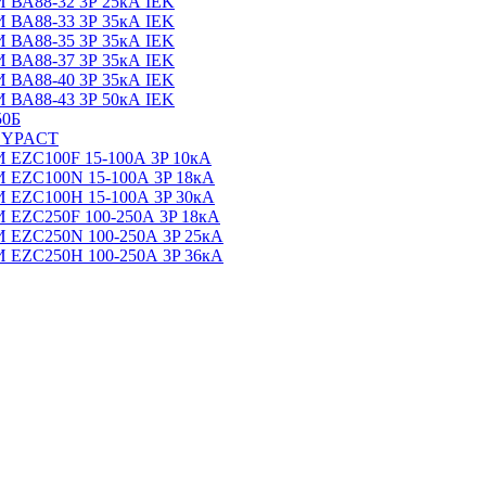
88-32 3Р 25кА IEK
88-33 3Р 35кА IEK
88-35 3Р 35кА IEK
88-37 3Р 35кА IEK
88-40 3Р 35кА IEK
88-43 3Р 50кА IEK
0Б
SYPACT
C100F 15-100А 3P 10кА
C100N 15-100А 3P 18кА
C100H 15-100А 3P 30кА
C250F 100-250А 3P 18кА
C250N 100-250А 3P 25кА
C250H 100-250А 3P 36кА